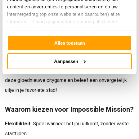
familiedag plant of gewoon een spannend avontuur wilt
content en advertenties te personaliseren en op uw
internetgedrag (op onze website en daarbuiten) af te
beleven met vrienden?
Impossible Mission
is dé citygame
stemmen. U mag gegeven toestemming altijd weer
die je niet wilt missen.
intrekken. Voor meer informatie en het aanpassen van
uw keuze op onze website verwijzen wij u naar
Speel waar en wanneer je maar wilt in één of meerdere
Alles toestaan
onze
privacyverklaring
.
teams tegelijk van 2 tot 6 personen. Ben jij dat bedrijf met
de
leukste bedrijfsuitjes
? Dan mag
Impossible
Aanpassen
Mission
niet ontbreken bij jullie volgende event? Bestel
deze gloednieuwe citygame en beleef een onvergetelijk
uitje in je favoriete stad!
Waarom kiezen voor Impossible Mission?
Flexibiliteit:
Speel wanneer het jou uitkomt, zonder vaste
starttijden.