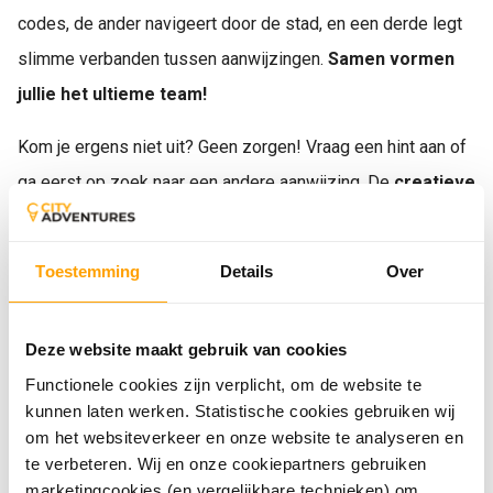
codes, de ander navigeert door de stad, en een derde legt
slimme verbanden tussen aanwijzingen.
Samen vormen
jullie het ultieme team!
Kom je ergens niet uit? Geen zorgen! Vraag een hint aan of
ga eerst op zoek naar een andere aanwijzing. De
creatieve
foto-opdrachten
zorgen bovendien voor hilarische
momenten én een blijvende herinnering.
Toestemming
Details
Over
Voor wie is Impossible Mission geschikt?
Deze website maakt gebruik van cookies
Het spel is uitdagend, maar toegankelijk voor iedereen
Functionele cookies zijn verplicht, om de website te
vanaf 14 jaar. Impossible Mission kan ook gespeeld
kunnen laten werken. Statistische cookies gebruiken wij
om het websiteverkeer en onze website te analyseren en
worden door kinderen vanaf 12 jaar onder begeleiding van
te verbeteren. Wij en onze cookiepartners gebruiken
volwassenen. Of je nu een
bedrijfsuitje
organiseert, een
marketingcookies (en vergelijkbare technieken) om