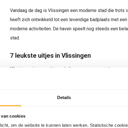
Vandaag de dag is Vlissingen een moderne stad die trots i
heeft zich ontwikkeld tot een levendige badplaats met ee
moderne activiteiten. De haven speelt nog steeds een bela
stad.
7 leukste uitjes in Vlissingen
Vlissingen is een actieve stad waar geen moment van verve
door het schilderachtige landschap of een spannend citygame
doen. We hebben
de 7 leukste uitjes in Vlissingen
voor j
Details
 van cookies
plicht, om de website te kunnen laten werken. Statistische cooki