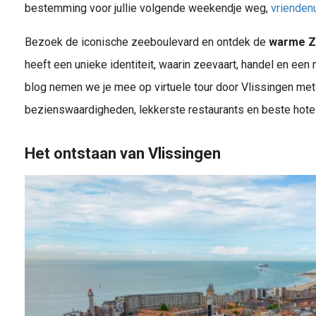
bestemming voor jullie volgende weekendje weg,
vriendenu
Bezoek de iconische zeeboulevard en ontdek de
warme Z
heeft een unieke identiteit, waarin zeevaart, handel en een m
Een vriendenuitje in de stad gepland? Kies voor een citygame vol spanning, fanatisme en plezier. Speel waar en wanneer je wilt vanaf 9,85 p.p.
rip , is het vaak zoeken naar een speld in een hooiberg. Er zijn zoveel mooie, gezellige, bruisende en verrassende steden in Nederland te ontdekken...
blog nemen we je mee op virtuele tour door Vlissingen met 
bezienswaardigheden, lekkerste restaurants en beste hotel
Het ontstaan van Vlissingen