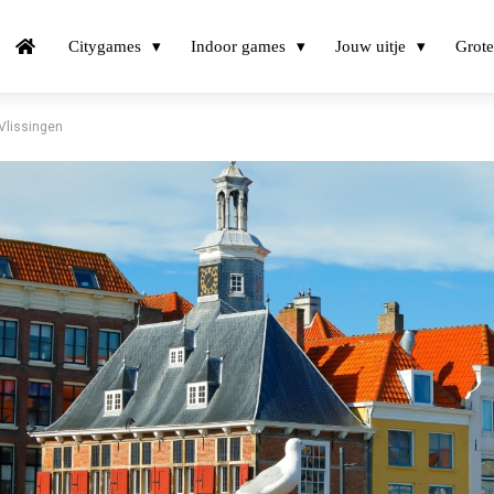
Citygames
Indoor games
Jouw uitje
Grote
Vlissingen