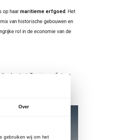
s op haar
maritieme erfgoed
. Het
n mix van historische gebouwen en
ngrijke rol in de economie van de
ling bestaat. Zeevissen, fietsen
 spelen, er is altijd wel iets te
e uitgezocht.
Over
es gebruiken wij om het