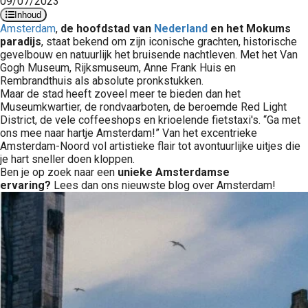
09/07/2023
Inhoud
Amsterdam
,
de hoofdstad van
Nederland
en het Mokums
paradijs
, staat bekend om zijn iconische grachten, historische
gevelbouw en natuurlijk het bruisende nachtleven. Met het Van
Gogh Museum, Rijksmuseum, Anne Frank Huis en
Rembrandthuis als absolute pronkstukken.
Maar de stad heeft zoveel meer te bieden dan het
Museumkwartier, de rondvaarboten, de beroemde Red Light
District, de vele coffeeshops en krioelende fietstaxi's. “Ga met
ons mee naar hartje Amsterdam!” Van het excentrieke
Amsterdam-Noord vol artistieke flair tot avontuurlijke uitjes die
je hart sneller doen kloppen.
Ben je op zoek naar een
unieke Amsterdamse
ervaring?
Lees dan ons nieuwste blog over Amsterdam!