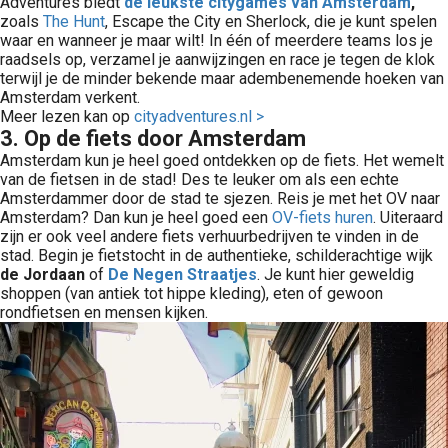
Adventures biedt
de leukste citygames van Amsterdam
,
zoals
The Hunt
, Escape the City en Sherlock, die je kunt spelen
waar en wanneer je maar wilt! In één of meerdere teams los je
raadsels op, verzamel je aanwijzingen en race je tegen de klok
terwijl je de minder bekende maar adembenemende hoeken van
Amsterdam verkent.
Meer lezen kan op
cityadventures.nl >
3. Op de fiets door Amsterdam
Amsterdam kun je heel goed ontdekken op de fiets. Het wemelt
van de fietsen in de stad! Des te leuker om als een echte
Amsterdammer door de stad te sjezen. Reis je met het OV naar
Amsterdam? Dan kun je heel goed een
OV-fiets huren
. Uiteraard
zijn er ook veel andere fiets verhuurbedrijven te vinden in de
stad. Begin je fietstocht in de authentieke, schilderachtige wijk
de Jordaan
of
De Negen Straatjes
. Je kunt hier geweldig
shoppen (van antiek tot hippe kleding), eten of gewoon
rondfietsen en mensen kijken.