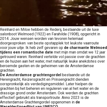
Reinhard en Miloe hebben de Rederij, bestaande uit de luxe
salonboot Welmoed (1922) en Farahilde (1908), opgericht in
2014. Jouw wensen worden van tevoren helemaal
doorgesproken: van beste opstapplek tot leukste vaarroute
voor jouw uitje. Ik heb zelf gevaren op
de charmante Welmoed
tijdens
een romantische date
met mijn man omdat we 12 jaar
getrouwd waren. Reinhard vertelde vol passie over de grachten
en de huizen aan het water, met natuurlijk leuke anekdotes over
beroemde gasten en de geheimen van de Amsterdamse
grachten.
De Amsterdamse grachtengordel
bestaande uit de
Herengracht, Keizersgracht en Prinsengracht dienden
oorspronkelijk als verdedigingsmiddel. Later hielpen de
grachten bij het beheren en reguleren van al het water en de
drassige grond onder Amsterdam. Ook werden de grachten
effectief gebruikt als transportroute. Anno 2023 is de
Amsterdamse Grachtengordel opgenomen in
de
Werelderfgoedlijst van UNESCO
.