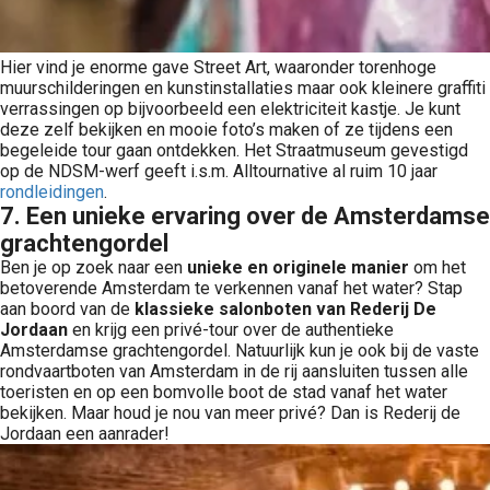
Hier vind je enorme gave Street Art, waaronder torenhoge
muurschilderingen en kunstinstallaties maar ook kleinere graffiti
verrassingen op bijvoorbeeld een elektriciteit kastje. Je kunt
deze zelf bekijken en mooie foto’s maken of ze tijdens een
begeleide tour gaan ontdekken. Het Straatmuseum gevestigd
op de NDSM-werf geeft i.s.m. Alltournative al ruim 10 jaar
rondleidingen
.
7.
Een unieke ervaring over de Amsterdamse
grachtengordel
Ben je op zoek naar een
unieke en originele manier
om het
betoverende Amsterdam te verkennen vanaf het water? Stap
aan boord van de
klassieke salonboten van Rederij De
Jordaan
en krijg een privé-tour over de authentieke
Amsterdamse grachtengordel. Natuurlijk kun je ook bij de vaste
rondvaartboten van Amsterdam in de rij aansluiten tussen alle
toeristen en op een bomvolle boot de stad vanaf het water
bekijken. Maar houd je nou van meer privé? Dan is Rederij de
Jordaan een aanrader!