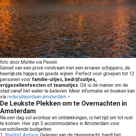
foto door Melike via Pexels
Geniet van een privé-rondvaart met een ervaren schippers, de
heerlijkste hapjes en goede wijnen. Perfect voor groepen tot 12
personen voor
familie-uitjes, bedrijfsuitjes,
vrijgezellenfeesten of teamuitjes
. Dit is dé manier om de
stad vanaf het water te beleven. Meer informatie en boeken kan
via
rederijdejordaan.amsterdam >
De Leukste Plekken om te Overnachten in
Amsterdam
Na een dag vol avontuur en ontdekkingen, is het tijd om tot rust
te komen. Hier zijn 3 accommodaties in Amsterdam voor
verschillende budgetten.
1.
Waldorf Astoria
: Gelegen aan de Herengracht, biedt het