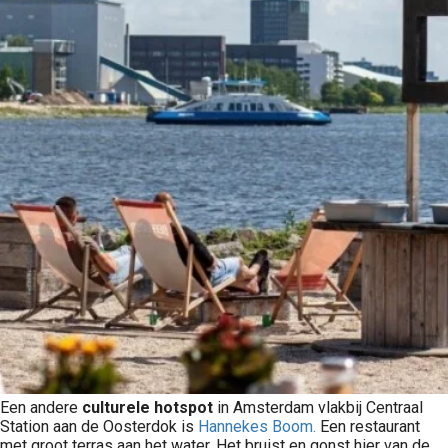
Een andere
culturele hotspot
in Amsterdam vlakbij Centraal
Station aan de Oosterdok is
Hannekes Boom.
Een restaurant
met groot terras aan het water. Het bruist en gonst hier van de