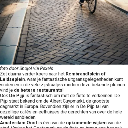
foto door Shojol via Pexels
Zet daarna verder koers naar het
Rembrandtplein of
Leidseplein
, waar je fantastische uitgaansgelegenheden kunt
vinden en in de vele zijstraatjes rondom deze bekende pleinen
vind je
de betere restaurants
!
Ook
De Pijp
is fantastisch om met de fiets te verkennen. De
Pijp staat bekend om de Albert Cuypmarkt, de grootste
dagmarkt in Europa. Bovendien zijn er in De Pijp tal van
gezellige cafés en eethuisjes die gerechten van over de hele
wereld aanbieden.
Amsterdam Oost
is één van de
opkomende wijken
van de