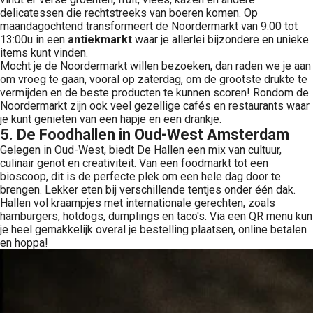
delicatessen die rechtstreeks van boeren komen. Op
maandagochtend transformeert de Noordermarkt van 9:00 tot
13:00u in een
antiekmarkt
waar je allerlei bijzondere en unieke
items kunt vinden.
Mocht je de Noordermarkt willen bezoeken, dan raden we je aan
om vroeg te gaan, vooral op zaterdag, om de grootste drukte te
vermijden en de beste producten te kunnen scoren! Rondom de
Noordermarkt zijn ook veel gezellige cafés en restaurants waar
je kunt genieten van een hapje en een drankje.
5. De Foodhallen in Oud-West Amsterdam
Gelegen in Oud-West, biedt De Hallen een mix van cultuur,
culinair genot en creativiteit. Van een foodmarkt tot een
bioscoop, dit is de perfecte plek om een hele dag door te
brengen. Lekker eten bij verschillende tentjes onder één dak.
Hallen vol kraampjes met internationale gerechten, zoals
hamburgers, hotdogs, dumplings en taco's. Via een QR menu kun
je heel gemakkelijk overal je bestelling plaatsen, online betalen
en hoppa!