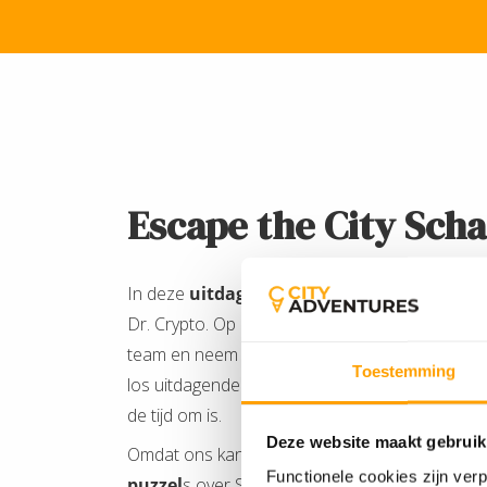
Escape the City Sch
In deze
uitdagende outdoor escape game
E
Dr. Crypto. Op meerdere virtuele locaties in 
team en neem het op tegen deze meester van c
Toestemming
los uitdagende puzzels en breinbrekers op en 
de tijd om is.
Deze website maakt gebruik
Omdat ons kantoor in Schagen is gevestigd, he
Functionele cookies zijn ver
puzzel
s over Schagen zelf in Escape the City v