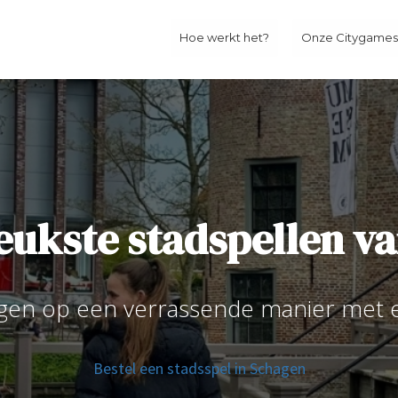
Hoe werkt het?
Onze Citygames
leukste stadspellen v
gen op een verrassende manier met 
Bestel een stadsspel in Schagen