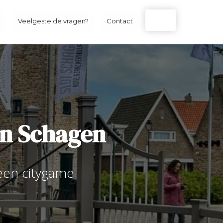
Shop
Veelgestelde vragen?
Contact
an Schagen
een citygame