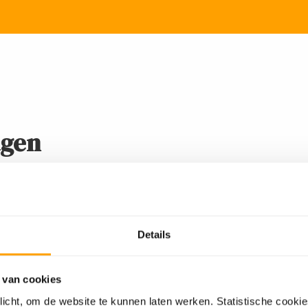
agen
scape the City nemen jullie het op tegen
Schagen zijn mensen opgesloten. Vorm een
ryptische raadsels. Ontdek aanwijzingen,
Details
bevrijd zoveel mogelijk mensen voordat
 van cookies
bben we natuurlijk gave
op maat
plicht, om de website te kunnen laten werken. Statistische cooki
erwerkt.