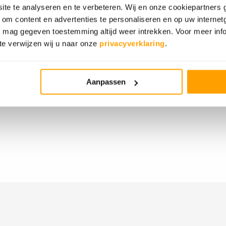
te te analyseren en te verbeteren. Wij en onze cookiepartners
) om content en advertenties te personaliseren en op uw interne
ontuur en hersenkrakers. Ideaal voor jullie
U mag gegeven toestemming altijd weer intrekken. Voor meer inf
 de meeste kamers en wint Escape
e verwijzen wij u naar onze
privacyverklaring
.
junior versie mogelijk
Aanpassen