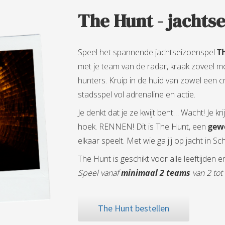
The Hunt - jachts
Speel het spannende jachtseizoenspel
T
met je team van de radar, kraak zoveel mog
hunters. Kruip in de huid van zowel een cr
stadsspel vol adrenaline en actie.
Je denkt dat je ze kwijt bent… Wacht! Je kr
hoek. RENNEN! Dit is The Hunt, een
gewe
elkaar speelt. Met wie ga jij op jacht in S
The Hunt is geschikt voor alle leeftijden e
Speel vanaf
minimaal 2 teams
van 2 tot
The Hunt bestellen