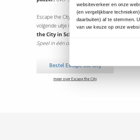
websiteverkeer en onze websi
(en vergelijkbare technieken
Escape the City is dé citygame vol spanning, av
daarbuiten) af te stemmen. 
volgende uitje in Schagen.
Welk team kraakt
van uw keuze op onze websit
the City in Schagen?
Speel in één of meerdere teams tegelijk - ook 
Bestel Escape the City
meer over Escape the City