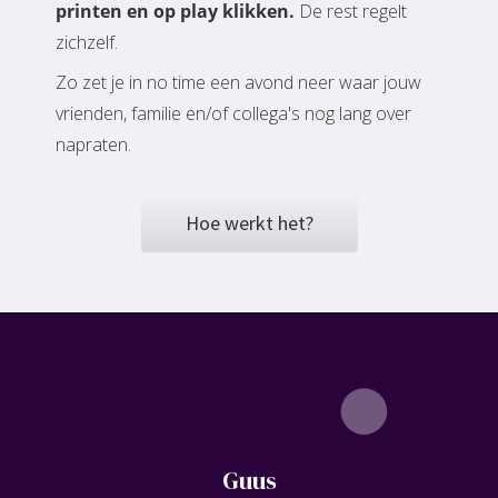
printen en op play klikken.
De rest regelt
zichzelf.
Zo zet je in no time een avond neer waar jouw
vrienden, familie en/of collega's nog lang over
napraten.
Hoe werkt het?
Guus