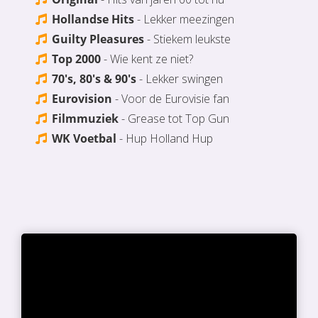
Hollandse Hits
- Lekker meezingen
Guilty Pleasures
- Stiekem leukste
Top 2000
- Wie kent ze niet?
70's, 80's & 90's
- Lekker swingen
Eurovision
- Voor de Eurovisie fan
Filmmuziek
- Grease tot Top Gun
WK Voetbal
- Hup Holland Hup