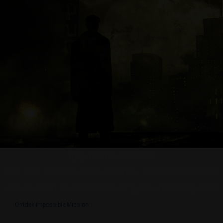
Impossible Mission
Wat zou je doen als je slechts 120 minuten hebt
om de stad te redden? Durf jij de uitdaging aan?
Ontdek Impossible Mission