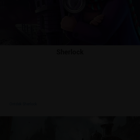
Sherlock
Er is een moord gepleegd in Leiden! Met wie ga jij
de uitdaging aan? Speel het spel Sherlock en ga
op zoek naar verborgen clues, het moordwapen
en de dader.
Ontdek Sherlock