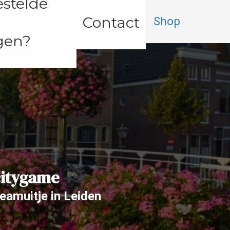
estelde
Contact
Shop
gen?
citygame
teamuitje in Leiden