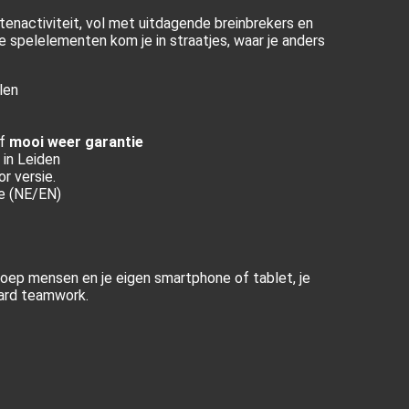
tenactiviteit, vol met uitdagende breinbrekers en
e spelelementen kom je in straatjes, waar je anders
len
ef
mooi weer garantie
 in Leiden
or versie.
de (NE/EN)
groep mensen en je eigen smartphone of tablet, je
aard teamwork.