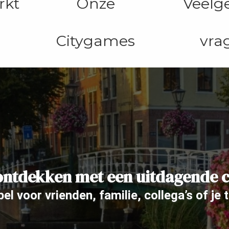
rkt
Onze
Veelg
Citygames
vra
ontdekken met een uitdagende
el voor vrienden, familie, collega’s of je 