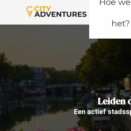
Hoe we
het?
Leiden 
Een actief stadssp