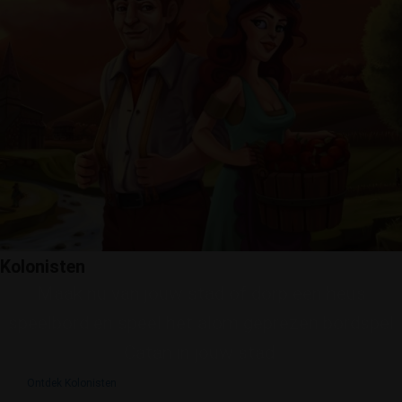
Kolonisten
Maak nu van jouw stad of dorp een heus
speelbord en speel het alom geprezen bordspel
Catan in jouw stad.
Ontdek Kolonisten