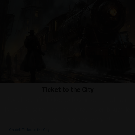
Ticket to the City
Speel real life Ticket to Ride in een stad naar
keuze! Saboteer de andere teams en bouw de
langste spoorlijn om te winnen!
Ontdek Ticket to the City