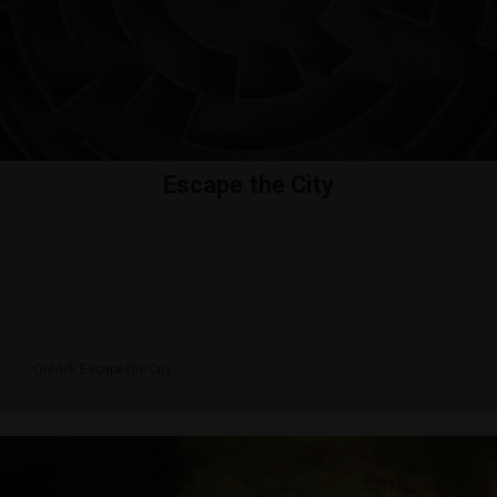
Escape the City
Houd je van raadsels oplossen? Speel de
escape
tocht
'Escape the City' in Leiden. Een super
veelzijdige en interactieve citygame waar je
fanatieke kant naar boven mag komen.
Ontdek Escape the City